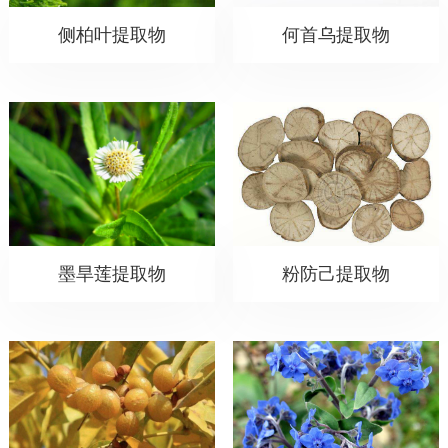
侧柏叶提取物
何首乌提取物
墨旱莲提取物
粉防己提取物