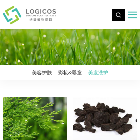
CN
美容护肤
彩妆&婴童
美发洗护