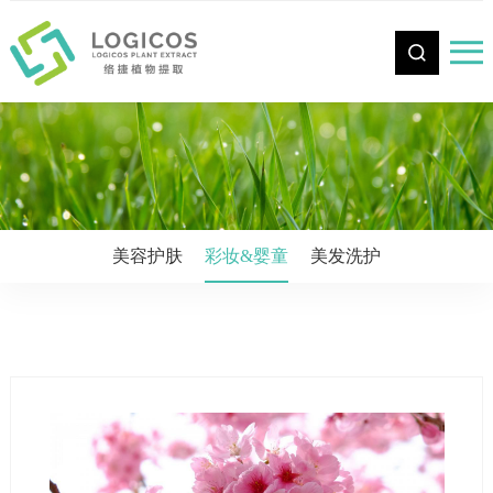
CN
美容护肤
彩妆&婴童
美发洗护